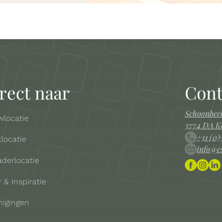
rect naar
Cont
Schoonbeek
wlocatie
3774 DA
K
+31 (0)
tlocatie
info@e
aderlocatie
 & Inspiratie
nigingen