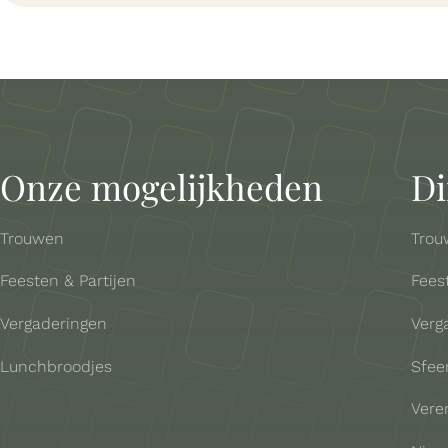
Onze mogelijkheden
Di
Trouwen
Trou
Feesten & Partijen
Fees
Vergaderingen
Verg
Lunchbroodjes
Sfeer
Vere