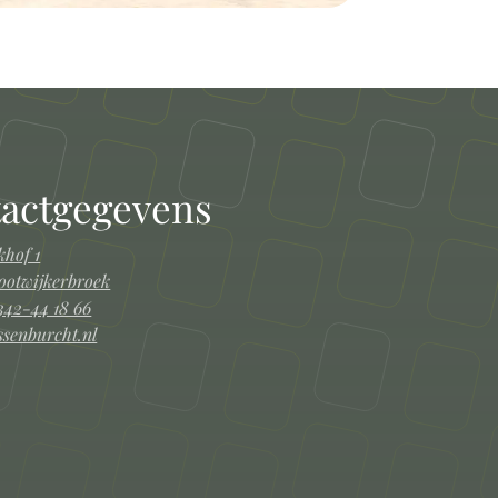
actgegevens
hof 1
ootwijkerbroek
342-44 18 66
ssenburcht.nl