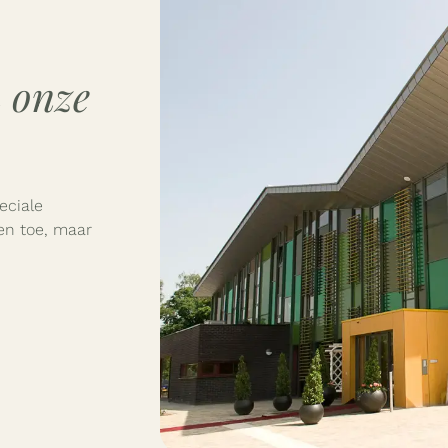
 onze
eciale
en toe, maar