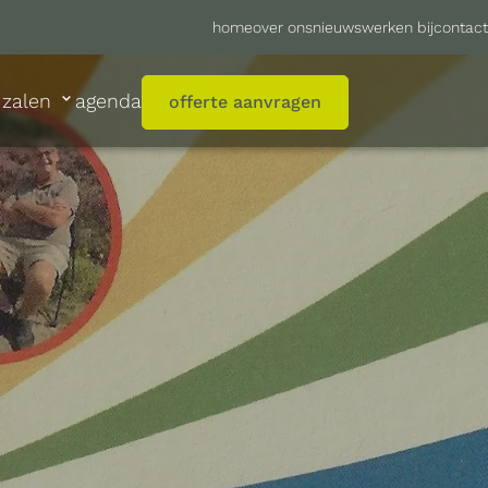
home
over ons
nieuws
werken bij
contact
zalen
agenda
offerte aanvragen