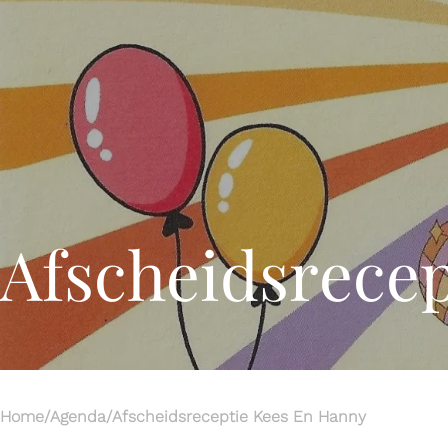
home
over ons
nieuws
Werken bij
Contact
Afscheidsrece
Home
/
Agenda
/
Afscheidsreceptie Kees En Hanny