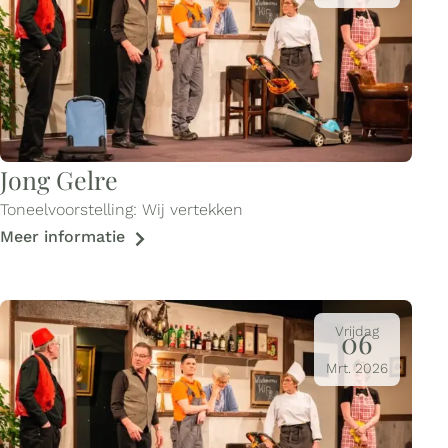
Jong Gelre
Toneelvoorstelling: Wij vertekken
Meer informatie
Vrijdag
06
Mrt.
2026