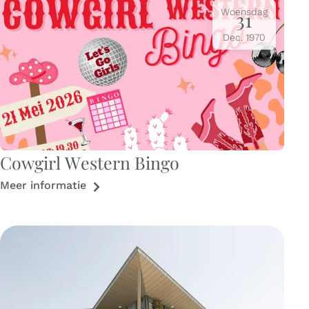
Woensdag
31
Dec.
1970
Cowgirl Western Bingo
Meer informatie